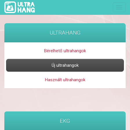
Navig
ULTRAHANG
Bérelhető ultrahangok
Új ultrahangok
Használt ultrahangok
EKG