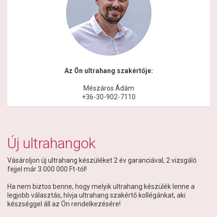
Az Ön ultrahang szakértője:
Mészáros Ádám
+36-30-902-7110
Új ultrahangok
Vásároljon új ultrahang készüléket 2 év garanciával, 2 vizsgáló
fejjel már 3 000 000 Ft-tól!
Ha nem biztos benne, hogy melyik ultrahang készülék lenne a
legjobb választás, hívja ultrahang szakértő kollégánkat, aki
készséggel áll az Ön rendelkezésére!