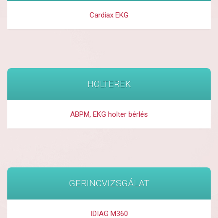
Cardiax EKG
HOLTEREK
ABPM, EKG holter bérlés
GERINCVIZSGÁLAT
IDIAG M360